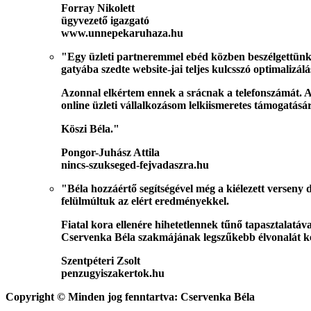
Forray Nikolett
ügyvezető igazgató
www.unnepekaruhaza.hu
"Egy üzleti partneremmel ebéd közben beszélgettünk a
gatyába szedte website-jai teljes kulcsszó optimalizál
Azonnal elkértem ennek a srácnak a telefonszámát. A
online üzleti vállalkozásom lelkiismeretes támogatásár
Köszi Béla."
Pongor-Juhász Attila
nincs-szukseged-fejvadaszra.hu
"Béla hozzáértő segítségével még a kiélezett verseny 
felülmúltuk az elért eredményekkel.
Fiatal kora ellenére hihetetlennek tűnő tapasztalatá
Cservenka Béla szakmájának legszűkebb élvonalát ké
Szentpéteri Zsolt
penzugyiszakertok.hu
Copyright © Minden jog fenntartva:
Cservenka Béla