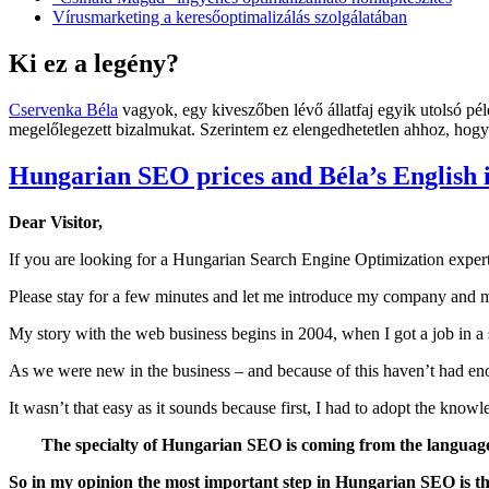
Vírusmarketing a keresőoptimalizálás szolgálatában
Ki ez a legény?
Cservenka Béla
vagyok, egy kiveszőben lévő állatfaj egyik utolsó p
megelőlegezett bizalmukat. Szerintem ez elengedhetetlen ahhoz, hogy 
Hungarian SEO prices and Béla’s English 
Dear Visitor,
If you are looking for a Hungarian Search Engine Optimization exper
Please stay for a few minutes and let me introduce my company and 
My story with the web business begins in 2004, when I got a job in a
As we were new in the business – and because of this haven’t had eno
It wasn’t that easy as it sounds because first, I had to adopt the kno
The specialty of Hungarian SEO is coming from the language,
So in my opinion the most important step in Hungarian SEO is the