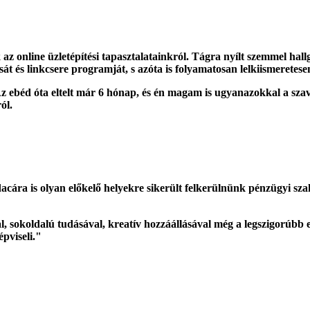
z online üzletépítési tapasztalatainkról. Tágra nyílt szemmel hall
ását és linkcsere programját, s azóta is folyamatosan lelkiismeretes
z ebéd óta eltelt már 6 hónap, és én magam is ugyanazokkal a szav
ól.
dacára is olyan előkelő helyekre sikerült felkerülnünk pénzügyi sz
val, sokoldalú tudásával, kreatív hozzáállásával még a legszigorúb
pviseli."