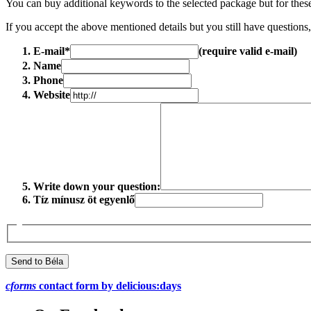
You can buy additional keywords to the selected package but for the
If you accept the above mentioned details but you still have questions
E-mail*
(require valid e-mail)
Name
Phone
Website
Write down your question:
Tíz mínusz öt egyenlő
cforms
contact form by delicious:days