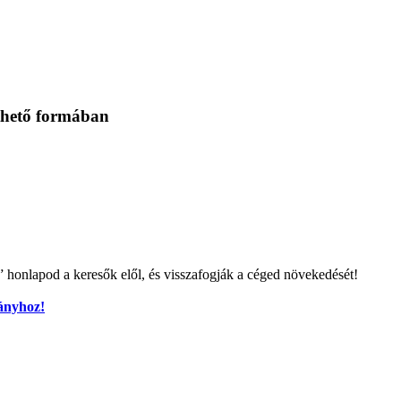
thető formában
k” honlapod a keresők elől, és visszafogják a céged növekedését!
mányhoz!