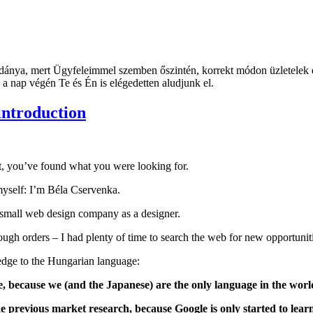
éldánya, mert Ügyfeleimmel szemben őszintén, korrekt módon üzletelek
a nap végén Te és Én is elégedetten aludjunk el.
introduction
t, you’ve found what you were looking for.
myself: I’m Béla Cservenka.
 small web design company as a designer.
ugh orders – I had plenty of time to search the web for new opportuni
wledge to the Hungarian language:
 because we (and the Japanese) are the only language in the world
 previous market research, because Google is only started to lear