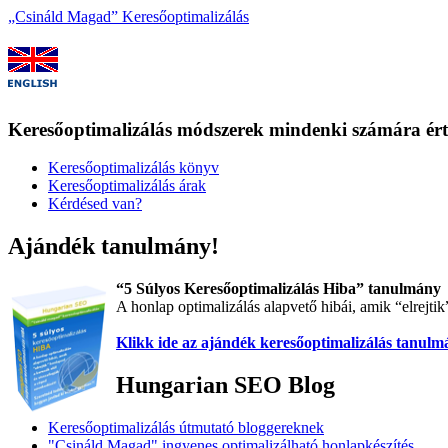
„Csináld Magad” Keresőoptimalizálás
Keresőoptimalizálás módszerek mindenki számára ér
Keresőoptimalizálás könyv
Keresőoptimalizálás árak
Kérdésed van?
Ajándék tanulmány!
“5 Súlyos Keresőoptimalizálás Hiba” tanulmány
A honlap optimalizálás alapvető hibái, amik “elrejti
Klikk ide az ajándék keresőoptimalizálás tanul
Hungarian SEO Blog
Keresőoptimalizálás útmutató bloggereknek
"Csináld Magad" ingyenes optimalizálható honlapkészítés