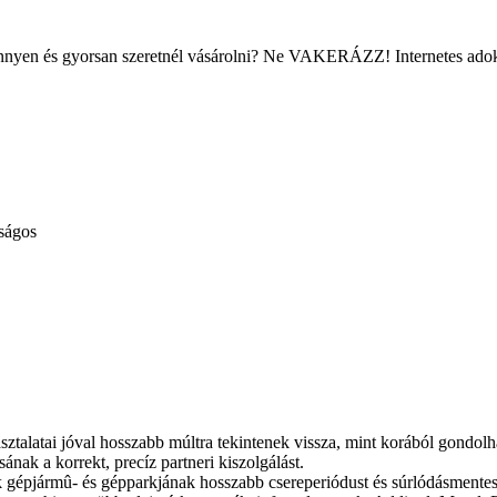
önnyen és gyorsan szeretnél vásárolni? Ne VAKERÁZZ! Internetes ado
lságos
ztalatai jóval hosszabb múltra tekintenek vissza, mint korából gondolha
ának a korrekt, precíz partneri kiszolgálást.
k gépjármû- és gépparkjának hosszabb csereperiódust és súrlódásmentes