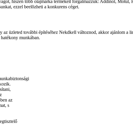
got, hiszen több olajmárka termékeit forgalmazzuk: Addinol, Motul, 
unkat, ezzel beelõzheti a konkurens céget.
y az üzleted további építéséhez Nekdkell változnod, akkor ajánlom a li
a hatékony munkában.
unkabiztonsági
kozik.
ítani,
z
bben az
at, s
gtisztelő