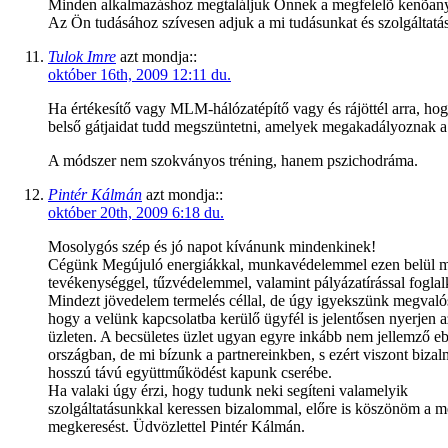
Minden alkalmazáshoz megtaláljuk Önnek a megfelelõ kenõanya
Az Ön tudásához szívesen adjuk a mi tudásunkat és szolgáltatás
Tulok Imre
azt mondja::
október 16th, 2009 12:11 du.
Ha értékesítő vagy MLM-hálózatépítő vagy és rájöttél arra, hog
belső gátjaidat tudd megszüntetni, amelyek megakadályoznak 
A módszer nem szokványos tréning, hanem pszichodráma.
Pintér Kálmán
azt mondja::
október 20th, 2009 6:18 du.
Mosolygós szép és jó napot kívánunk mindenkinek!
Cégünk Megújuló energiákkal, munkavédelemmel ezen belül m
tevékenységgel, tűzvédelemmel, valamint pályázatírással foglal
Mindezt jövedelem termelés céllal, de úgy igyekszünk megvalós
hogy a velünk kapcsolatba kerülő ügyfél is jelentősen nyerjen a
üzleten. A becsületes üzlet ugyan egyre inkább nem jellemző e
országban, de mi bízunk a partnereinkben, s ezért viszont bizalm
hosszú távú együttműködést kapunk cserébe.
Ha valaki úgy érzi, hogy tudunk neki segíteni valamelyik
szolgáltatásunkkal keressen bizalommal, előre is köszönöm a me
megkeresést. Üdvözlettel Pintér Kálmán.