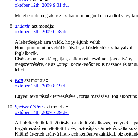
október 12th, 2009 9:31 du.
Minél előbb meg akarsz szabadulni megunt cuccaidtól vagy k
andaxin
azt mondja::
október 13th, 2009 6:58 de.
A lehetőségek arra valók, hogy éljünk velük.
Honlapom mint nevéből is látszik, a közlekedés szabályaival
foglalkozik.
Elsősorban azok látogatják, akik most készülnek jogosítvány
megszerzésére, de az „öreg” közlekedőknek is hasznos és tanu
lehet.
Kati
azt mondja::
október 13th, 2009 8:19 du.
Egyedi textiltáskák tervezésével, forgalmazásával foglalkozunk
Speiser Gábor
azt mondja::
október 14th, 2009 7:29 de.
A Lubritechnik Kft. 2006-ban alakult vállalkozás, melynek tapas
forgalmazásában eltöltött 15 év, biztosítják Önnek és vállalkozás
Kitûnõ ár-érték arányú high-tech kenõanyagainkkal, biztosítun