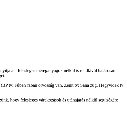
nyítja a – felesleges méreganyagok nélkül is rendkívül hatásosan
gét.
(BP tv: Fűben-fában orvosság van, Zenit tv: Sana zug, Hegyvidék tv:
ünk, hogy felesleges várakozások és utánajárás nélkül segítségére