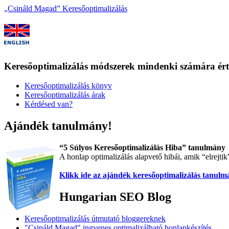
„Csináld Magad” Keresőoptimalizálás
Keresőoptimalizálás módszerek mindenki számára ér
Keresőoptimalizálás könyv
Keresőoptimalizálás árak
Kérdésed van?
Ajándék tanulmány!
“5 Súlyos Keresőoptimalizálás Hiba” tanulmány
A honlap optimalizálás alapvető hibái, amik “elrejti
Klikk ide az ajándék keresőoptimalizálás tanul
Hungarian SEO Blog
Keresőoptimalizálás útmutató bloggereknek
"Csináld Magad" ingyenes optimalizálható honlapkészítés