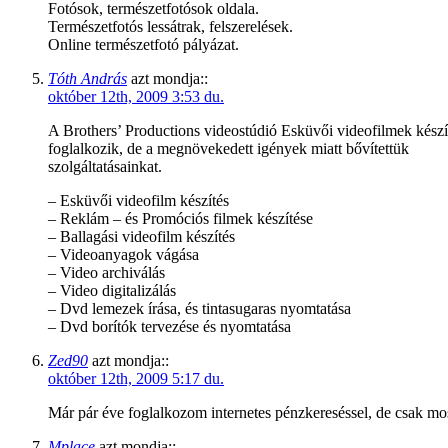
Fotósok, természetfotósok oldala.
Természetfotós lessátrak, felszerelések.
Online természetfotó pályázat.
Tóth András
azt mondja::
október 12th, 2009 3:53 du.
A Brothers’ Productions videostúdió Esküvői videofilmek készí
foglalkozik, de a megnövekedett igények miatt bővítettük
szolgáltatásainkat.
– Esküvői videofilm készítés
– Reklám – és Promóciós filmek készítése
– Ballagási videofilm készítés
– Videoanyagok vágása
– Video archiválás
– Video digitalizálás
– Dvd lemezek írása, és tintasugaras nyomtatása
– Dvd borítók tervezése és nyomtatása
Zed90
azt mondja::
október 12th, 2009 5:17 du.
Már pár éve foglalkozom internetes pénzkereséssel, de csak mos
Mplace
azt mondja::