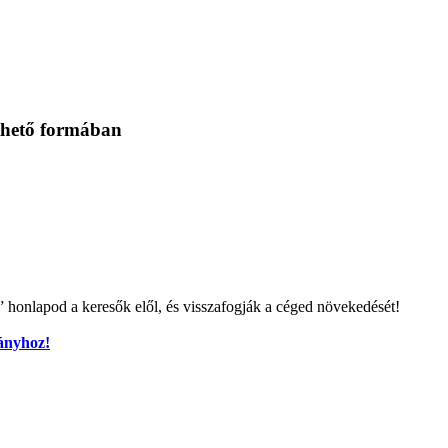
thető formában
k” honlapod a keresők elől, és visszafogják a céged növekedését!
mányhoz!