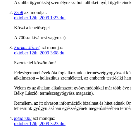
Az alibi ügynökség személyre szabott alibiket nyújt ügyfeleinek
Zsolt
azt mondja::
október 12th, 2009 1:23 du.
Köszi a lehetőséget.
A 700-ra kíváncsi vagyok :)
Farkas József
azt mondja::
október 12th, 2009 3:08 du.
Szeretettel köszöntöm!
Feleségemmel évek óta foglalkozunk a természetgyógyászat külön
alkalmazott – holisztikus szemlélettel, az emberek testi-lelki h
Velem és az általam alkalmazott gyógymódokkal már több éve f
Béky László: természetgyógyász magazin).
Remélem, az itt olvasott információk bizalmat és hitet adnak 
lehessünk gyógyulásában egészségének megerősítésében termé
fotohir.hu
azt mondja::
október 12th, 2009 3:23 du.