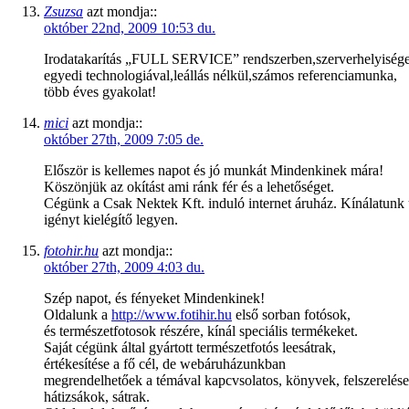
Zsuzsa
azt mondja::
október 22nd, 2009 10:53 du.
Irodatakarítás „FULL SERVICE” rendszerben,szerverhelyiségek
egyedi technologiával,leállás nélkül,számos referenciamunka,
több éves gyakolat!
mici
azt mondja::
október 27th, 2009 7:05 de.
Először is kellemes napot és jó munkát Mindenkinek mára!
Köszönjük az okítást ami ránk fér és a lehetőséget.
Cégünk a Csak Nektek Kft. induló internet áruház. Kínálatunk u
igényt kielégítő legyen.
fotohir.hu
azt mondja::
október 27th, 2009 4:03 du.
Szép napot, és fényeket Mindenkinek!
Oldalunk a
http://www.fotihir.hu
első sorban fotósok,
és természetfotosok részére, kínál speciális termékeket.
Saját cégünk által gyártott természetfotós leesátrak,
értékesítése a fő cél, de webáruházunkban
megrendelhetőek a témával kapcvsolatos, könyvek, felszerelése
hátizsákok, sátrak.