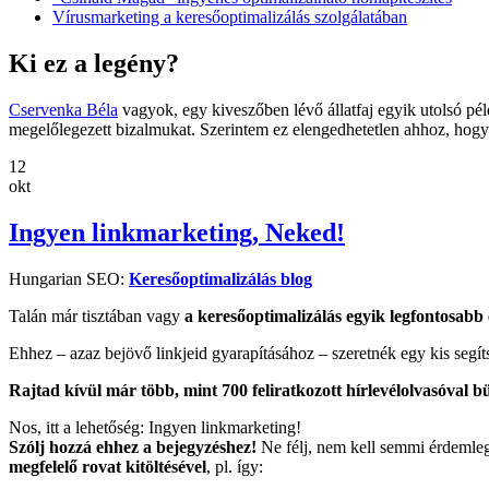
Vírusmarketing a keresőoptimalizálás szolgálatában
Ki ez a legény?
Cservenka Béla
vagyok, egy kiveszőben lévő állatfaj egyik utolsó p
megelőlegezett bizalmukat. Szerintem ez elengedhetetlen ahhoz, hogy 
12
okt
Ingyen linkmarketing, Neked!
Hungarian SEO:
Keresőoptimalizálás blog
Talán már tisztában vagy
a keresőoptimalizálás egyik legfontosabb
Ehhez – azaz bejövő linkjeid gyarapításához – szeretnék egy kis segít
Rajtad kívül már több, mint 700 feliratkozott hírlevélolvasóval 
Nos, itt a lehetőség: Ingyen linkmarketing!
Szólj hozzá ehhez a bejegyzéshez!
Ne félj, nem kell semmi érdemle
megfelelő rovat kitöltésével
, pl. így: