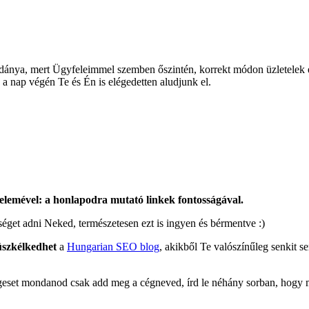
éldánya, mert Ügyfeleimmel szemben őszintén, korrekt módon üzletelek
a nap végén Te és Én is elégedetten aludjunk el.
 elemével: a honlapodra mutató linkek fontosságával.
séget adni Neked, természetesen ezt is ingyen és bérmentve :)
büszkélkedhet
a
Hungarian SEO blog
, akikből Te valószínűleg senkit s
geset mondanod csak add meg a cégneved, írd le néhány sorban, hogy m