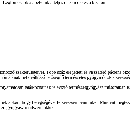
. Legfontosabb alapelvünk a teljes diszkréció és a bizalom.
böző szakterületeivel. Több száz elégedett és visszatérő páciens bizo
armóniájának helyreállítását elősegítő természetes gyógymódok sikeressé
olyamatosan találkozhatnak televízió természetgyógyász műsoraiban is 
Önnek abban, hogy betegségével felkeressen bennünket. Mindent megtesz
szetgyógyász módszereinkkel.