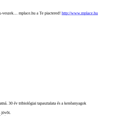
k-veszek… mplace.hu a Te piactered!
http://www.mplace.hu
tná. 30 év tribiológiai tapasztalata és a kenõanyagok
 jövõt.