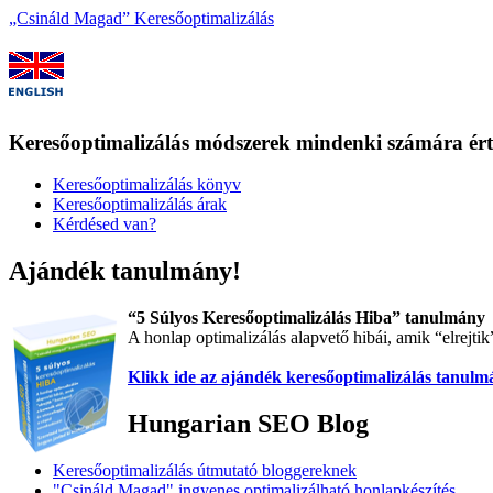
„Csináld Magad” Keresőoptimalizálás
Keresőoptimalizálás módszerek mindenki számára ér
Keresőoptimalizálás könyv
Keresőoptimalizálás árak
Kérdésed van?
Ajándék tanulmány!
“5 Súlyos Keresőoptimalizálás Hiba” tanulmány
A honlap optimalizálás alapvető hibái, amik “elrejti
Klikk ide az ajándék keresőoptimalizálás tanul
Hungarian SEO Blog
Keresőoptimalizálás útmutató bloggereknek
"Csináld Magad" ingyenes optimalizálható honlapkészítés