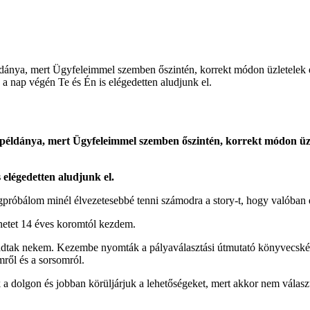
éldánya, mert Ügyfeleimmel szemben őszintén, korrekt módon üzletelek
a nap végén Te és Én is elégedetten aludjunk el.
só példánya, mert Ügyfeleimmel szemben őszintén, korrekt módon ü
 elégedetten aludjunk el.
róbálom minél élvezetesebbé tenni számodra a story-t, hogy valóban é
énetet 14 éves koromtól kezdem.
et adtak nekem. Kezembe nyomták a pályaválasztási útmutató könyvecskét
ről és a sorsomról.
nk a dolgon és jobban körüljárjuk a lehetőségeket, mert akkor nem válas