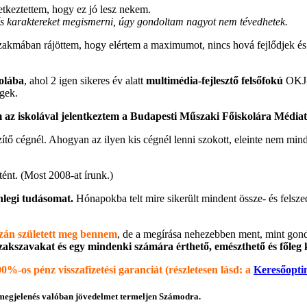
tkeztettem, hogy ez jó lesz nekem.
 és karaktereket megismerni, úgy gondoltam nagyot nem tévedhetek.
zakmában rájöttem, hogy elértem a maximumot, nincs hová fejlődjek és 
olába
, ahol 2 igen sikeres év alatt
multimédia-fejlesztő felsőfokú
OKJ-s
égek.
z iskolával jelentkeztem a Budapesti Műszaki Főiskolára Médiat
szítő cégnél. Ahogyan az ilyen kis cégnél lenni szokott, eleinte nem m
tént. (Most 2008-at írunk.)
enlegi tudásomat.
Hónapokba telt mire sikerült mindent össze- és felsze
zán született meg bennem
, de a megírása nehezebben ment, mint gon
akszavakat és egy mindenki számára érthető, emészthető és főleg k
0%-os pénz visszafizetési garanciát (részletesen lásd: a
Keresőopti
 megjelenés valóban jövedelmet termeljen Számodra.