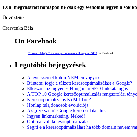
És a megvásárolt honlapod ne csak egy weboldal legyen a sok kö
Üdvözlettel:
Cservenka Béla
On Facebook
"Csináld Magad" Keresőoptimalizálás - Hungarian SEO
on Facebook
Legutóbbi bejegyzések
A levélszemét küldő NEM én vagyok
Büntetni fogja a túlzott keresőoptimalizálást a Google?
Elkészült az ingyenes Hungarian SEO linkkatalógus
A TOP 10 Google keresőoptimalizálás rangsorolási tény
Keresőoptimalizálás Ki Mit Tud?
Honlap tulajdonosok evolúciója
Az „ezerszínű” Google keresési találatok
Ingyen linkmarketing, Neked!
Optimalizált keresőoptimalizálás
Segíti-e a keresőoptimalizálást ha több domain nevem va