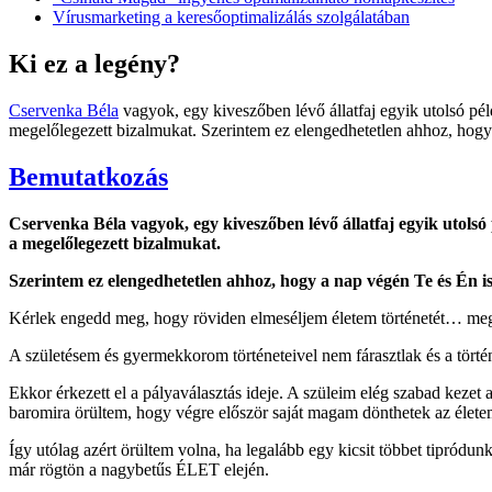
Vírusmarketing a keresőoptimalizálás szolgálatában
Ki ez a legény?
Cservenka Béla
vagyok, egy kiveszőben lévő állatfaj egyik utolsó p
megelőlegezett bizalmukat. Szerintem ez elengedhetetlen ahhoz, hogy 
Bemutatkozás
Cservenka Béla vagyok, egy kiveszőben lévő állatfaj egyik utol
a megelőlegezett bizalmukat.
Szerintem ez elengedhetetlen ahhoz, hogy a nap végén Te és Én is
Kérlek engedd meg, hogy röviden elmeséljem életem történetét… megp
A születésem és gyermekkorom történeteivel nem fárasztlak és a tört
Ekkor érkezett el a pályaválasztás ideje. A szüleim elég szabad kez
baromira örültem, hogy végre először saját magam dönthetek az életem
Így utólag azért örültem volna, ha legalább egy kicsit többet tipródu
már rögtön a nagybetűs ÉLET elején.