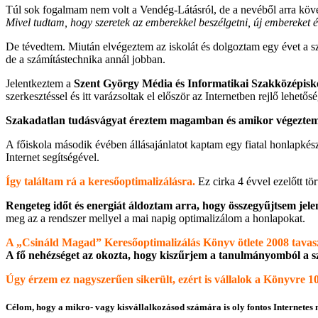
Túl sok fogalmam nem volt a Vendég-Látásról, de a nevéből arra köve
Mivel tudtam, hogy szeretek az emberekkel beszélgetni, új embereket
De tévedtem. Miután elvégeztem az iskolát és dolgoztam egy évet a s
de a számítástechnika annál jobban.
Jelentkeztem a
Szent György Média és Informatikai Szakközépisk
szerkesztéssel és itt varázsoltak el először az Internetben rejlő lehetős
Szakadatlan tudásvágyat éreztem magamban és amikor végeztem a
A főiskola második évében állásajánlatot kaptam egy fiatal honlapké
Internet segítségével.
Így találtam rá a keresőoptimalizálásra.
Ez cirka 4 évvel ezelőtt tör
Rengeteg időt és energiát áldoztam arra, hogy összegyűjtsem jel
meg az a rendszer mellyel a mai napig optimalizálom a honlapokat.
A „Csináld Magad” Keresőoptimalizálás Könyv ötlete 2008 tavas
A fő nehézséget az okozta, hogy kiszűrjem a tanulmányomból a sz
Úgy érzem ez nagyszerűen sikerült, ezért is vállalok a Könyvre 10
Célom, hogy a mikro- vagy kisvállalkozásod számára is oly fontos Internetes