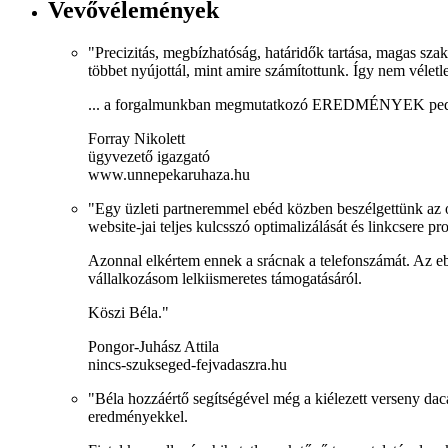
Vevővélemények
"Precizitás, megbízhatóság, határidők tartása, magas szak
többet nyújottál, mint amire számítottunk. Így nem véle
... a forgalmunkban megmutatkozó EREDMÉNYEK pedi
Forray Nikolett
ügyvezető igazgató
www.unnepekaruhaza.hu
"Egy üzleti partneremmel ebéd közben beszélgettünk az on
website-jai teljes kulcsszó optimalizálását és linkcsere p
Azonnal elkértem ennek a srácnak a telefonszámát. Az ebé
vállalkozásom lelkiismeretes támogatásáról.
Köszi Béla."
Pongor-Juhász Attila
nincs-szukseged-fejvadaszra.hu
"Béla hozzáértő segítségével még a kiélezett verseny dacá
eredményekkel.