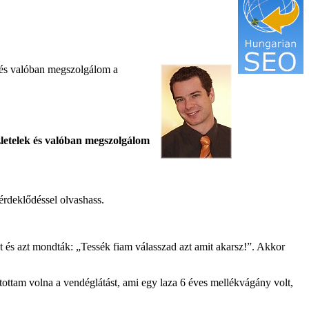
 és valóban megszolgálom a
zletelek és valóban megszolgálom
rdeklődéssel olvashass.
 és azt mondták: „Tessék fiam válasszad azt amit akarsz!”. Akkor
ztottam volna a vendéglátást, ami egy laza 6 éves mellékvágány volt,