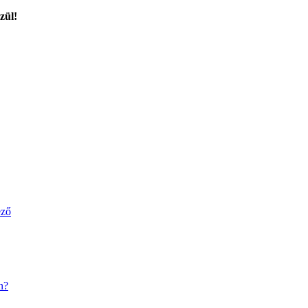
zül!
ező
n?