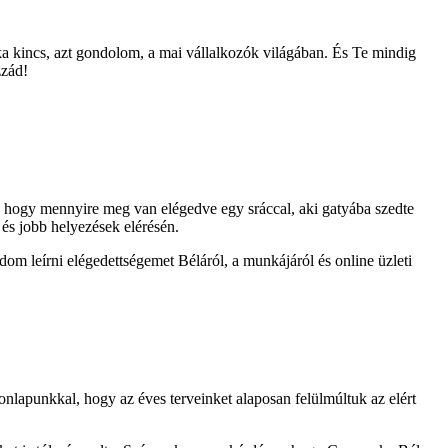
tka kincs, azt gondolom, a mai vállalkozók világában. És Te mindig
zzád!
t, hogy mennyire meg van elégedve egy sráccal, aki gatyába szedte
b és jobb helyezések elérésén.
om leírni elégedettségemet Béláról, a munkájáról és online üzleti
onlapunkkal, hogy az éves terveinket alaposan felülmúltuk az elért