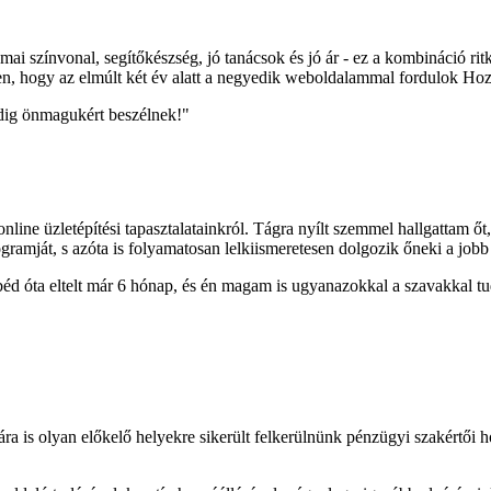
mai színvonal, segítőkészség, jó tanácsok és jó ár - ez a kombináció ri
tlen, hogy az elmúlt két év alatt a negyedik weboldalammal fordulok Ho
g önmagukért beszélnek!"
line üzletépítési tapasztalatainkról. Tágra nyílt szemmel hallgattam ő
rogramját, s azóta is folyamatosan lelkiismeretesen dolgozik őneki a job
d óta eltelt már 6 hónap, és én magam is ugyanazokkal a szavakkal tud
ra is olyan előkelő helyekre sikerült felkerülnünk pénzügyi szakértői h