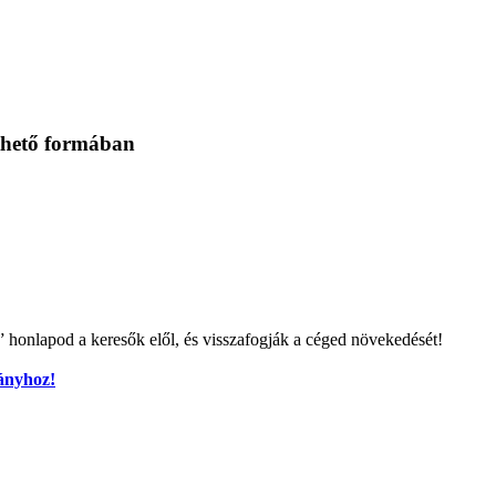
thető formában
k” honlapod a keresők elől, és visszafogják a céged növekedését!
mányhoz!