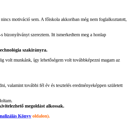
nincs motiváció sem. A főiskola akkoriban még nem foglalkoztatott,
 bizonyítványt szereztem. Itt ismerkedtem meg a honlap
echnológia szakirányra.
indig volt munkánk, így lehetőségem volt továbbképezni magam az
dni, valamint további fél év és tesztelés eredményeképpen született
doltam.
ivitelezhető megoldást alkossak.
malizálás Könyv
oldalon).